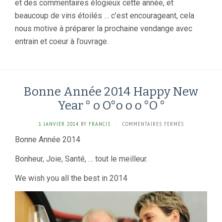
et des commentaires élogieux cette année, et
beaucoup de vins étoilés … c’est encourageant, cela
nous motive à préparer la prochaine vendange avec
entrain et coeur à l’ouvrage.
Bonne Année 2014 Happy New
Year ° o O°o o o °O °
SUR
1 JANVIER 2014
BY
FRANCIS
·
COMMENTAIRES FERMÉS
BONNE
Bonne Année 2014
ANNÉE
2014
Bonheur, Joie, Santé, … tout le meilleur.
HAPPY
NEW
We wish you all the best in 2014
YEAR
°
O
O°O
O