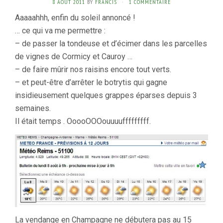
8 AOÛT 2011
BY
FRANCIS
·
1 COMMENTAIRE
Aaaaahhh, enfin du soleil annoncé !
… ce qui va me permettre :
– de passer la tondeuse et d’écimer dans les parcelles
de vignes de Cormicy et Cauroy …
– de faire mûrir nos raisins encore tout verts.
– et peut-être d’arrêter le botrytis qui gagne
insidieusement quelques grappes éparses depuis 3
semaines.
Il était temps . OoooOOOouuuufffffffff.
La vendange en Champagne ne débutera pas au 15