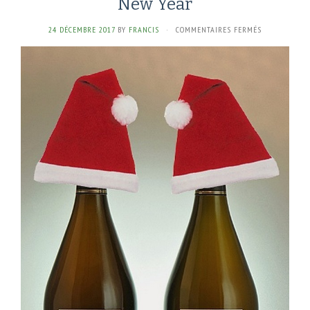
New Year
SUR
24 DÉCEMBRE 2017
BY
FRANCIS
·
COMMENTAIRES FERMÉS
***
JOYEUX
NOËL
ET
BONNE
ANNÉE
2018
***
MERRY
CHRISTMAS
&
HAPPY
NEW
YEAR