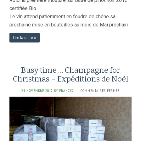
Voici la première mouture sur base de pinot noir 2012
certifiée Bio.
Le vin attend patiemment en foudre de chêne sa
prochaine mise en bouteilles au mois de Mai prochain.
Lire la suite
Busy time … Champagne for
Christmas – Expéditions de Noël
SUR
24 NOVEMBRE 2012
BY
FRANCIS
·
COMMENTAIRES FERMÉS
BUSY
TIME
…
CHAMPAGNE
FOR
CHRISTMAS
–
EXPÉDITIONS