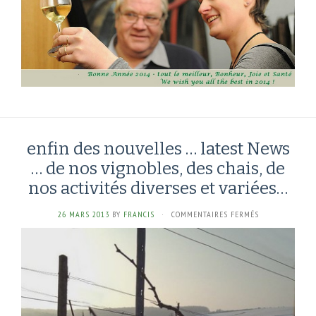
O
°O
°
enfin des nouvelles … latest News
… de nos vignobles, des chais, de
nos activités diverses et variées…
SUR
26 MARS 2013
BY
FRANCIS
·
COMMENTAIRES FERMÉS
ENFIN
DES
NOUVELLES
…
LATEST
NEWS
…