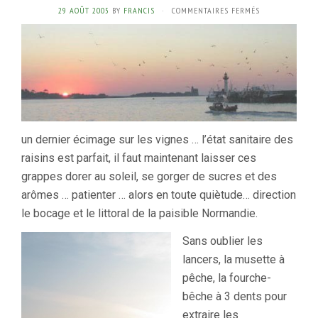
SUR
29 AOÛT 2005
BY
FRANCIS
·
COMMENTAIRES FERMÉS
29
AOÛT
–
OUF…
LES
VACANCES
/
HOLIDAYS
un dernier écimage sur les vignes … l’état sanitaire des
raisins est parfait, il faut maintenant laisser ces
grappes dorer au soleil, se gorger de sucres et des
arômes … patienter … alors en toute quiètude… direction
le bocage et le littoral de la paisible Normandie.
Sans oublier les
lancers, la musette à
pêche, la fourche-
bêche à 3 dents pour
extraire les