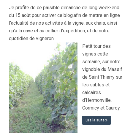
TOUR
Je profite de ce paisible dimanche de long week-end
DES
du 15 août pour activer ce blog,afin de mettre en ligne
PARCELLES
DE
l’actualité de nos activités à la vigne, aux chais, ainsi
CHARDONNAY
qu’à la cave et au cellier d’expédition, et de notre
LE
10
quotidien de vigneron.
AOÛT
Petit tour des
2005
vignes cette
semaine, sur notre
vignoble du Massif
de Saint Thierry sur
les sables et
calcaires
d’Hermonville,
Cormicy et Cauroy.
Lire la suite