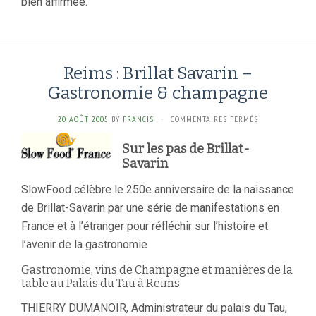
bien affirmée.
Reims : Brillat Savarin –
Gastronomie & champagne
SUR
20 AOÛT 2005
BY
FRANCIS
·
COMMENTAIRES FERMÉS
REIMS
:
Sur les pas de Brillat-
BRILLAT
Savarin
SAVARIN
–
SlowFood célèbre le 250e anniversaire de la naissance
GASTRONOMIE
de Brillat-Savarin par une série de manifestations en
&
France et à l’étranger pour réfléchir sur l’histoire et
CHAMPAGNE
l’avenir de la gastronomie
Gastronomie, vins de Champagne et manières de la
table au Palais du Tau à Reims
THIERRY DUMANOIR, Administrateur du palais du Tau,