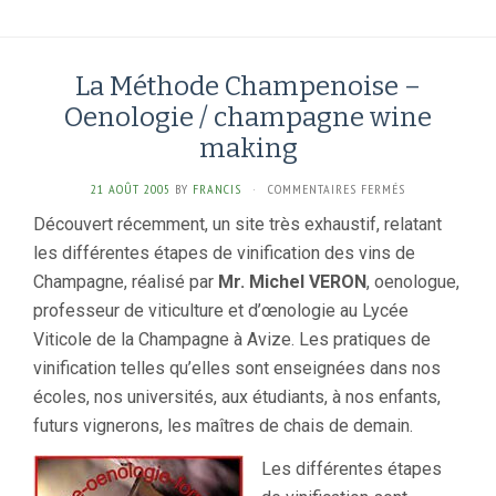
La Méthode Champenoise –
Oenologie / champagne wine
making
SUR
21 AOÛT 2005
BY
FRANCIS
·
COMMENTAIRES FERMÉS
LA
Découvert récemment, un site très exhaustif, relatant
MÉTHODE
les différentes étapes de vinification des vins de
CHAMPENOISE
–
Champagne, réalisé par
Mr. Michel VERON
, oenologue,
OENOLOGIE
professeur de viticulture et d’œnologie au Lycée
/
CHAMPAGNE
Viticole de la Champagne à Avize. Les pratiques de
WINE
vinification telles qu’elles sont enseignées dans nos
MAKING
écoles, nos universités, aux étudiants, à nos enfants,
futurs vignerons, les maîtres de chais de demain.
Les différentes étapes