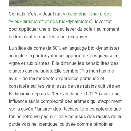
DAY
–
Ce matin c’est « Jour Fruit » (
calendrier lunaire des
SILICE
501,
*vieux jardiniers* et des bio-dynamistes
), lever tôt,
LE
pour appliquer une silice au lever du soleil, au moment
16
AOÛT
où les plantes sont les plus réceptives.
2005
La silice de corne (la 501, en language bio-dynamiste)
accentue la photosynthèse, apporte de la vigueur à la
vigne et aux plantes. Elle diminue les sensibilités des
plantes aux maladies. Elle semble ( ? à mon humble
avis – de ma modeste expérience pratiquée et
constatée sur les vins issus de ces raisins cultivés en
B-dynamie depuis la 1ere vendange 2001 ? ) avoir une
influence sur la complexité des arômes qui s’expriment
sur la cuvée *lunaire* des Rachais. Une complexité que
l’on ne retrouve pas sur les vins issus des raisins de la
partie voisine, identique, cultivée comme témoin en