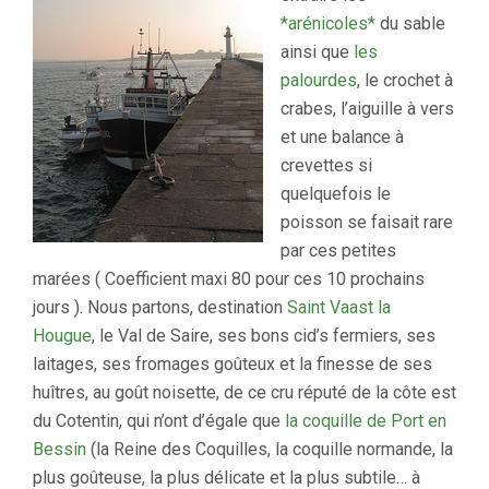
*arénicoles*
du sable
ainsi que
les
palourdes
, le crochet à
crabes, l’aiguille à vers
et une balance à
crevettes si
quelquefois le
poisson se faisait rare
par ces petites
marées ( Coefficient maxi 80 pour ces 10 prochains
jours ). Nous partons, destination
Saint Vaast la
Hougue
, le Val de Saire, ses bons cid’s fermiers, ses
laitages, ses fromages goûteux et la finesse de ses
huîtres, au goût noisette, de ce cru réputé de la côte est
du Cotentin, qui n’ont d’égale que
la coquille de Port en
Bessin
(la Reine des Coquilles, la coquille normande, la
plus goûteuse, la plus délicate et la plus subtile… à