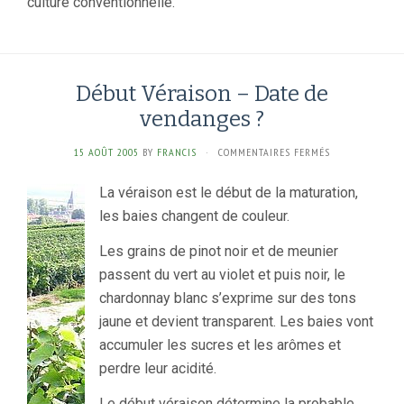
culture conventionnelle.
Début Véraison – Date de
vendanges ?
SUR
15 AOÛT 2005
BY
FRANCIS
·
COMMENTAIRES FERMÉS
DÉBUT
VÉRAISON
La véraison est le début de la maturation,
–
les baies changent de couleur.
DATE
DE
Les grains de pinot noir et de meunier
VENDANGES
?
passent du vert au violet et puis noir, le
chardonnay blanc s’exprime sur des tons
jaune et devient transparent. Les baies vont
accumuler les sucres et les arômes et
perdre leur acidité.
Le début véraison détermine la probable