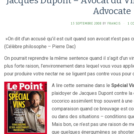
Jacques Dupont – Avocat du Vi
Advocate
13 SEPTEMBRE 2008
BY
FRANCIS
·
1 C
»On dit d’un accusé qu’il est cuit quand son avocat n’est pas cr
(Célèbre philosophe – Pierre Dac)
On pourrait reprendre la même sentence quand il s’agit d’un vin, 
plus forte raison, l’environnement dans lequel vous vous appl
pour produire votre nectar ne se liguent pas contre vous pour di
A lire cette semaine dans le
Spécial V
plaidoyer de Jacques Dupont contre la 
cocorico assimilent trop souvent à une 
comparaison quand ce breuvage est c
ou dans des situations – conditions qu
Mais bon, ce n’est pas une raison de me
que quelques énergumènes se shootent