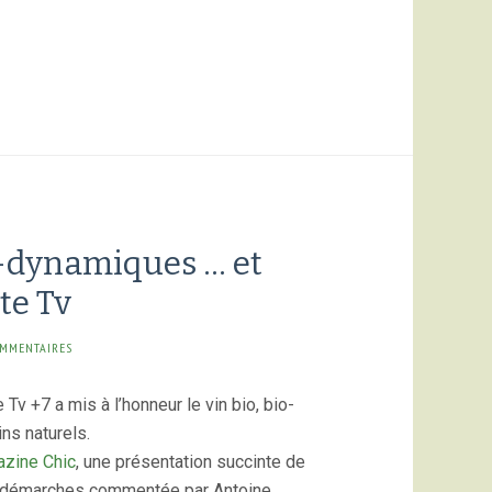
o-dynamiques … et
te Tv
OMMENTAIRES
Tv +7 a mis à l’honneur le vin bio, bio-
ns naturels.
zine Chic
, une présentation succinte de
s démarches commentée par Antoine