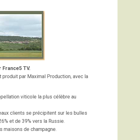
EXPLOSION
DU
CH*MP*GNE
–
EMISSION
TV
FRANCE
5
r France5 TV.
 produit par Maximal Production, avec la
ellation viticole la plus célèbre au
ux clients se précipitent sur les bulles
126% et de 39% vers la Russie.
 des maisons de champagne.