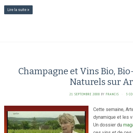
Lire la suite
Champagne et Vins Bio, Bi
Naturels sur Ar
21 SEPTEMBRE 2008
BY
FRANCIS
·
3 C
Cette semaine, Arte 
dynamique et les vi
Un dossier du
maga
ces vins et de ce