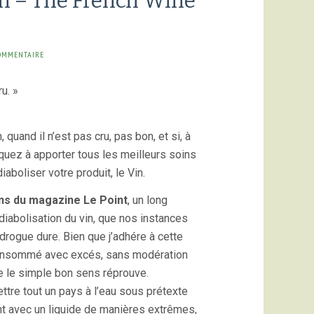
n – The French Wine
OMMENTAIRE
u. »
quand il n’est pas cru, pas bon, et si, à
iquez à apporter tous les meilleurs soins
aboliser votre produit, le Vin.
ins du magazine Le Point
, un long
diabolisation du vin, que nos instances
drogue dure. Bien que j’adhére à cette
onsommé avec excés, sans modération
e le simple bon sens réprouve.
ttre tout un pays à l’eau sous prétexte
 avec un liquide de manières extrêmes,