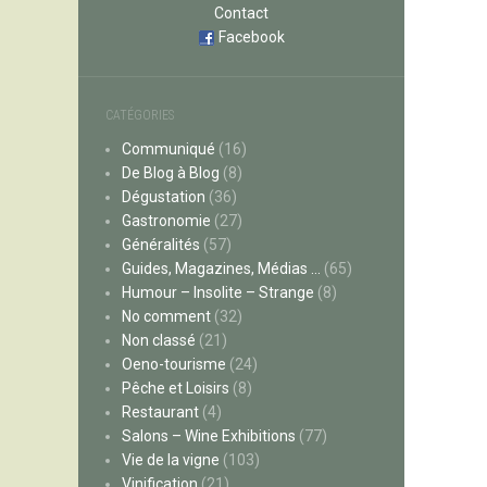
Contact
Facebook
CATÉGORIES
Communiqué
(16)
De Blog à Blog
(8)
Dégustation
(36)
Gastronomie
(27)
Généralités
(57)
Guides, Magazines, Médias …
(65)
Humour – Insolite – Strange
(8)
No comment
(32)
Non classé
(21)
Oeno-tourisme
(24)
Pêche et Loisirs
(8)
Restaurant
(4)
Salons – Wine Exhibitions
(77)
Vie de la vigne
(103)
Vinification
(21)