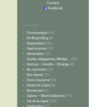
Contact
Facebook
CATÉGORIES
Communiqué
(16)
De Blog à Blog
(8)
Dégustation
(36)
Gastronomie
(27)
Généralités
(57)
Guides, Magazines, Médias …
(65)
Humour – Insolite – Strange
(8)
No comment
(32)
Non classé
(21)
Oeno-tourisme
(24)
Pêche et Loisirs
(8)
Restaurant
(4)
Salons – Wine Exhibitions
(77)
Vie de la vigne
(103)
Vinification
(21)