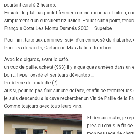
pourtant carafé 2 heures.
Ensuite, le plat : un poulet fermier cuisiné oignons et citron, 
simplement d’un succulent riz italien. Poulet cuit à point, te
François Cotat Les Monts Damnés 2003 – Superbe.
Pour finir, tarte aux pommes, suivi d’un composé de rhubarbe, 
Pour les desserts, Cartagéne Mas Jullien. Très bon.
Avec les cigares, avant le café,
un truc de paille, acheté ($$$) il y a quelques années dans un 
bon … hyper oxydé et senteurs déviantes …
Problème de bouteille (?).
Aussi, pour ne pas finir sur une défaite, et afin de terminer le
je suis descendu à la cave rechercher un Vin de Paille de la Fa
Comme toujours avec tous leurs vins.
Et demain matin, je re
près du chais la fin d
mon passage de charru