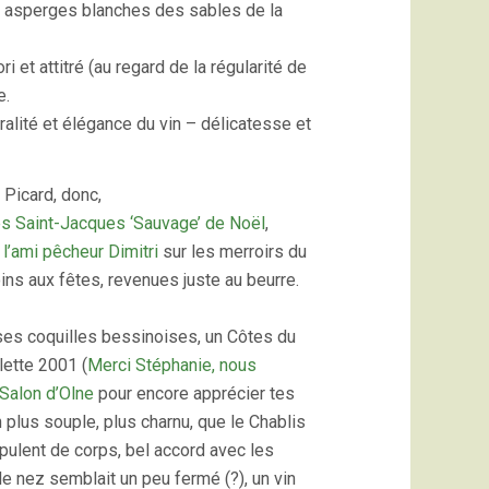
s asperges blanches des sables de la
i et attitré (au regard de la régularité de
e.
alité et élégance du vin – délicatesse et
 Picard, donc,
es Saint-Jacques ‘Sauvage’ de Noël
,
e
l’ami pêcheur Dimitri
sur les merroirs du
ns aux fêtes, revenues juste au beurre.
es coquilles bessinoises, un Côtes du
lette 2001 (
Merci Stéphanie, nous
 Salon d’Olne
pour encore apprécier tes
n plus souple, plus charnu, que le Chablis
pulent de corps, bel accord avec les
e nez semblait un peu fermé (?), un vin