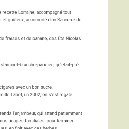
une recette Lorraine, accompagné tout
ndre et goûteux, accomodé d’un Sancerre de
de fraises et de banane, des Ets Nicolas.
estaminet-branché-parisien, qu’était-pu’-
s cigares avec un bon sucre,
mille Labet, un 2002, on s’est régalé.
prends l’enjambeur, qui attend patiemment
e nos agapes familiales, pour terminer
es, en finir avec ces herbes