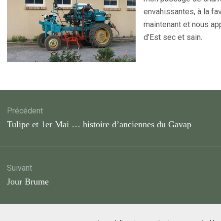
envahissantes, à la fa
maintenant et nous app
d’Est sec et sain.
ation
Précédent
Article
Tulipe et 1er Mai … histoire d’anciennes du Gavap
cle
précédent
Suivant
Article
Jour Brume
suivant
: