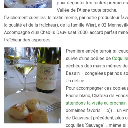
pour déguster les toutes première
Vallée de l’Aisne toute proche,
fraîchement cueillies, le matin même, par notre producteur favor
la qualité et de la fraîcheur), de la famille Wiart, à 02 Mennevill
Accompagné d’un Chablis Dauvissat 2000, accord parfait minér
fraîcheur des asperges.
Première entrée terroir siliceux
suivie d’une poëlée de
Coquill
pêchées des mains mêmes d
Bessin – congelées par nos soi
Un délice.
Pour accompagner ces copieus
Rhône blanc, Château de Fonsa
attendons ta visite au prochain
domaines favoris … ;o)) … un vi
de Dauvissat précédent, plus o
coquilles ‘Sauvage’ … même si l