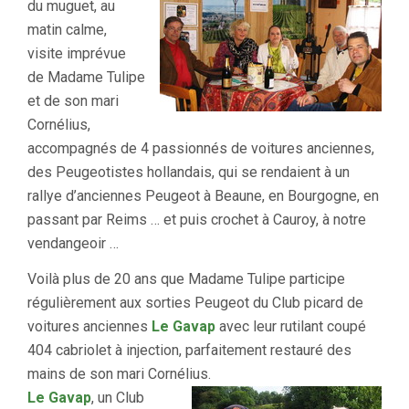
du muguet, au
matin calme,
visite imprévue
de Madame Tulipe
et de son mari
Cornélius,
accompagnés de 4 passionnés de voitures anciennes,
des Peugeotistes hollandais, qui se rendaient à un
rallye d’anciennes Peugeot à Beaune, en Bourgogne, en
passant par Reims … et puis crochet à Cauroy, à notre
vendangeoir …
Voilà plus de 20 ans que Madame Tulipe participe
régulièrement aux sorties Peugeot du Club picard de
voitures anciennes
Le Gavap
avec leur rutilant coupé
404 cabriolet à injection, parfaitement restauré des
mains de son mari Cornélius.
Le Gavap
, un Club